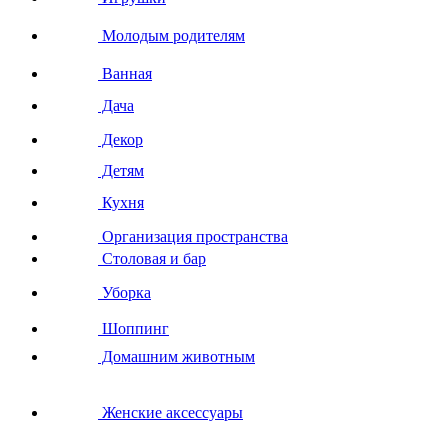
Молодым родителям
Ванная
Дача
Декор
Детям
Кухня
Организация пространства
Столовая и бар
Уборка
Шоппинг
Домашним животным
Женские аксессуары