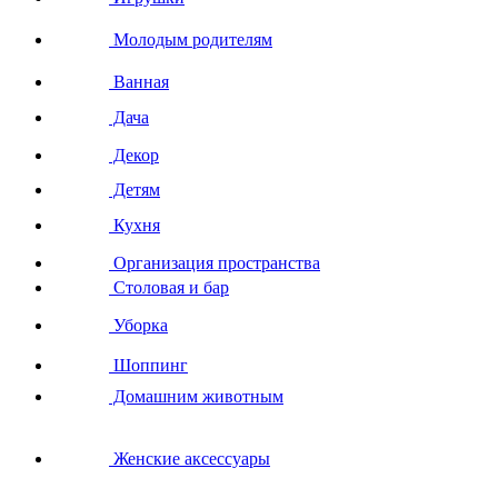
Молодым родителям
Ванная
Дача
Декор
Детям
Кухня
Организация пространства
Столовая и бар
Уборка
Шоппинг
Домашним животным
Женские аксессуары