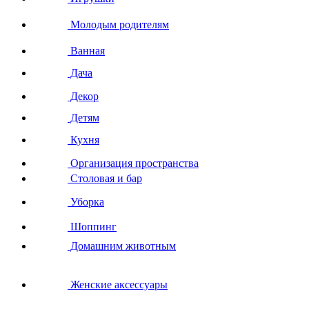
Молодым родителям
Ванная
Дача
Декор
Детям
Кухня
Организация пространства
Столовая и бар
Уборка
Шоппинг
Домашним животным
Женские аксессуары