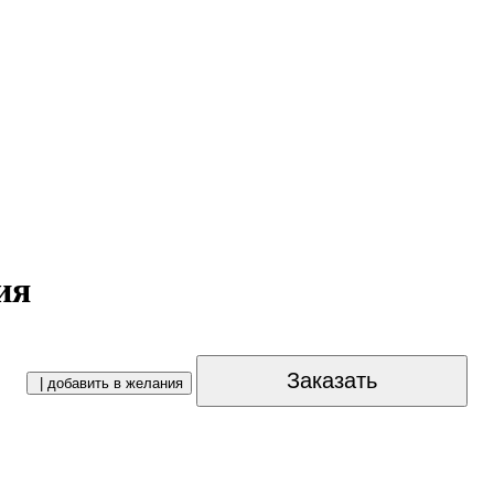
ия
Заказать
| добавить в желания