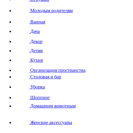
Молодым родителям
Ванная
Дача
Декор
Детям
Кухня
Организация пространства
Столовая и бар
Уборка
Шоппинг
Домашним животным
Женские аксессуары