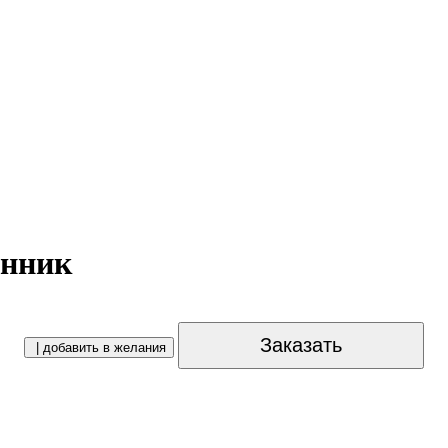
енник
Заказать
| добавить в желания