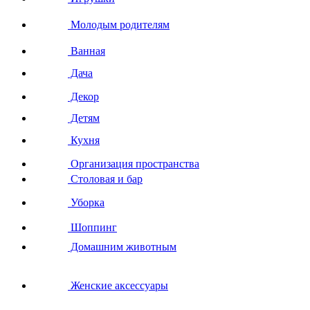
Молодым родителям
Ванная
Дача
Декор
Детям
Кухня
Организация пространства
Столовая и бар
Уборка
Шоппинг
Домашним животным
Женские аксессуары