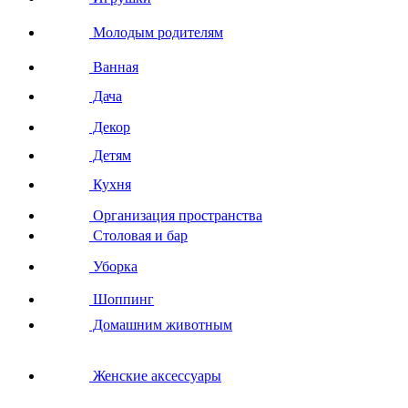
Молодым родителям
Ванная
Дача
Декор
Детям
Кухня
Организация пространства
Столовая и бар
Уборка
Шоппинг
Домашним животным
Женские аксессуары