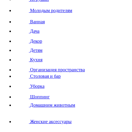
Молодым родителям
Ванная
Дача
Декор
Детям
Кухня
Организация пространства
Столовая и бар
Уборка
Шоппинг
Домашним животным
Женские аксессуары