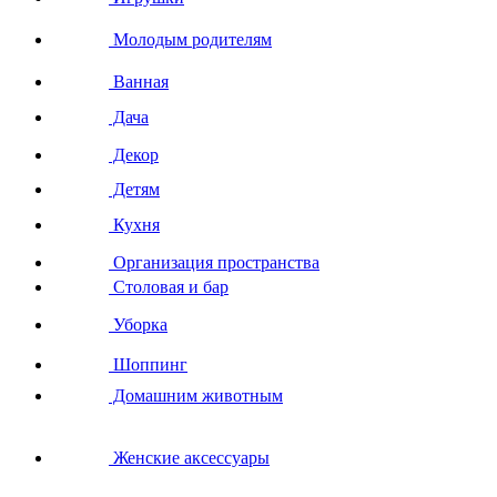
Молодым родителям
Ванная
Дача
Декор
Детям
Кухня
Организация пространства
Столовая и бар
Уборка
Шоппинг
Домашним животным
Женские аксессуары