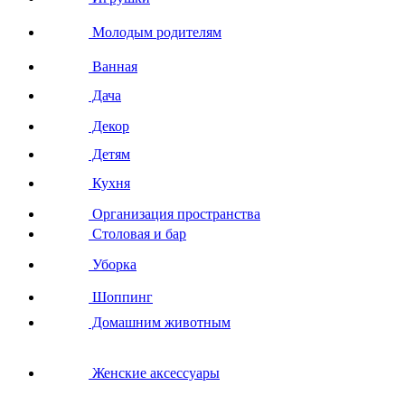
Молодым родителям
Ванная
Дача
Декор
Детям
Кухня
Организация пространства
Столовая и бар
Уборка
Шоппинг
Домашним животным
Женские аксессуары