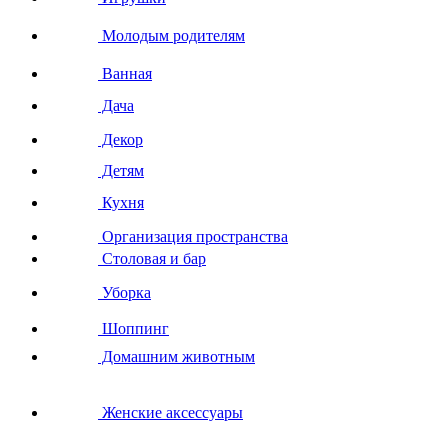
Молодым родителям
Ванная
Дача
Декор
Детям
Кухня
Организация пространства
Столовая и бар
Уборка
Шоппинг
Домашним животным
Женские аксессуары