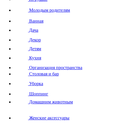
Молодым родителям
Ванная
Дача
Декор
Детям
Кухня
Организация пространства
Столовая и бар
Уборка
Шоппинг
Домашним животным
Женские аксессуары