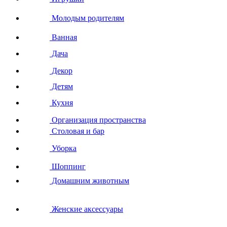
Молодым родителям
Ванная
Дача
Декор
Детям
Кухня
Организация пространства
Столовая и бар
Уборка
Шоппинг
Домашним животным
Женские аксессуары