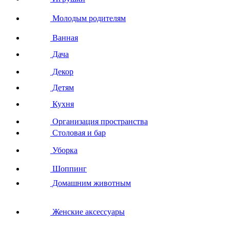
Молодым родителям
Ванная
Дача
Декор
Детям
Кухня
Организация пространства
Столовая и бар
Уборка
Шоппинг
Домашним животным
Женские аксессуары