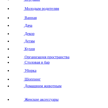
Молодым родителям
Ванная
Дача
Декор
Детям
Кухня
Организация пространства
Столовая и бар
Уборка
Шоппинг
Домашним животным
Женские аксессуары