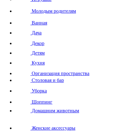
Молодым родителям
Ванная
Дача
Декор
Детям
Кухня
Организация пространства
Столовая и бар
Уборка
Шоппинг
Домашним животным
Женские аксессуары