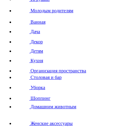
Молодым родителям
Ванная
Дача
Декор
Детям
Кухня
Организация пространства
Столовая и бар
Уборка
Шоппинг
Домашним животным
Женские аксессуары