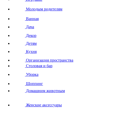
Молодым родителям
Ванная
Дача
Декор
Детям
Кухня
Организация пространства
Столовая и бар
Уборка
Шоппинг
Домашним животным
Женские аксессуары