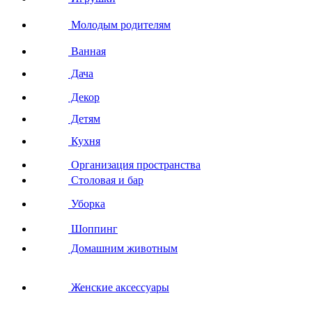
Молодым родителям
Ванная
Дача
Декор
Детям
Кухня
Организация пространства
Столовая и бар
Уборка
Шоппинг
Домашним животным
Женские аксессуары