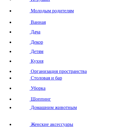
Молодым родителям
Ванная
Дача
Декор
Детям
Кухня
Организация пространства
Столовая и бар
Уборка
Шоппинг
Домашним животным
Женские аксессуары