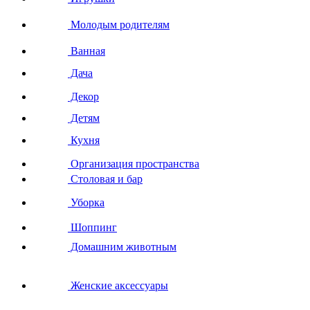
Молодым родителям
Ванная
Дача
Декор
Детям
Кухня
Организация пространства
Столовая и бар
Уборка
Шоппинг
Домашним животным
Женские аксессуары