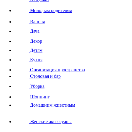
Молодым родителям
Ванная
Дача
Декор
Детям
Кухня
Организация пространства
Столовая и бар
Уборка
Шоппинг
Домашним животным
Женские аксессуары