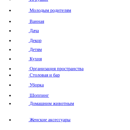
Молодым родителям
Ванная
Дача
Декор
Детям
Кухня
Организация пространства
Столовая и бар
Уборка
Шоппинг
Домашним животным
Женские аксессуары