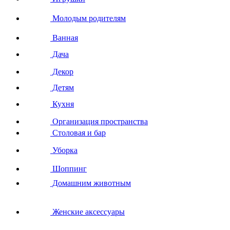
Молодым родителям
Ванная
Дача
Декор
Детям
Кухня
Организация пространства
Столовая и бар
Уборка
Шоппинг
Домашним животным
Женские аксессуары