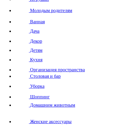
Молодым родителям
Ванная
Дача
Декор
Детям
Кухня
Организация пространства
Столовая и бар
Уборка
Шоппинг
Домашним животным
Женские аксессуары