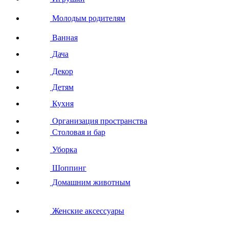
Молодым родителям
Ванная
Дача
Декор
Детям
Кухня
Организация пространства
Столовая и бар
Уборка
Шоппинг
Домашним животным
Женские аксессуары