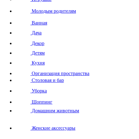
Молодым родителям
Ванная
Дача
Декор
Детям
Кухня
Организация пространства
Столовая и бар
Уборка
Шоппинг
Домашним животным
Женские аксессуары