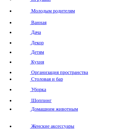
Молодым родителям
Ванная
Дача
Декор
Детям
Кухня
Организация пространства
Столовая и бар
Уборка
Шоппинг
Домашним животным
Женские аксессуары