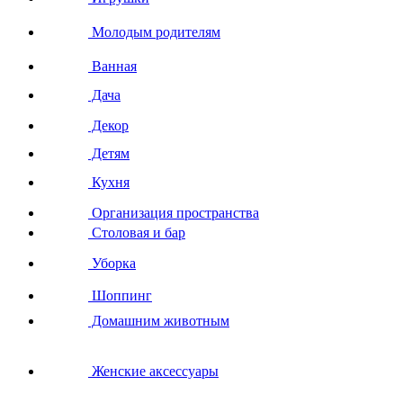
Молодым родителям
Ванная
Дача
Декор
Детям
Кухня
Организация пространства
Столовая и бар
Уборка
Шоппинг
Домашним животным
Женские аксессуары