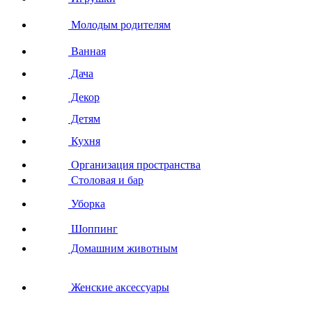
Молодым родителям
Ванная
Дача
Декор
Детям
Кухня
Организация пространства
Столовая и бар
Уборка
Шоппинг
Домашним животным
Женские аксессуары