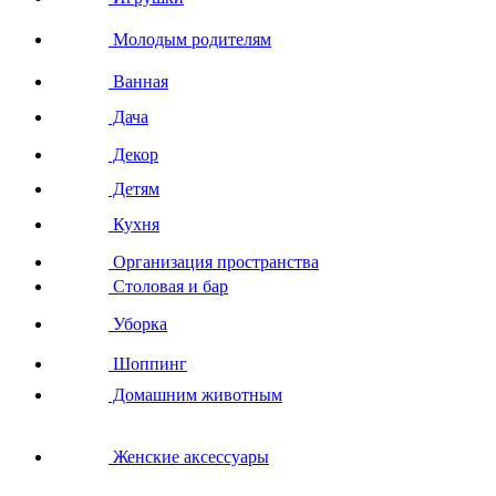
Молодым родителям
Ванная
Дача
Декор
Детям
Кухня
Организация пространства
Столовая и бар
Уборка
Шоппинг
Домашним животным
Женские аксессуары