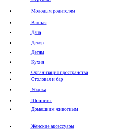
Молодым родителям
Ванная
Дача
Декор
Детям
Кухня
Организация пространства
Столовая и бар
Уборка
Шоппинг
Домашним животным
Женские аксессуары