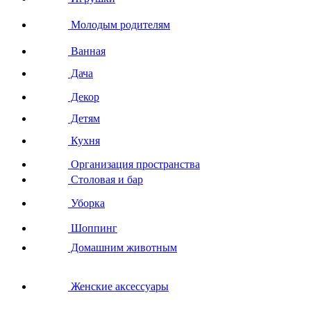
Молодым родителям
Ванная
Дача
Декор
Детям
Кухня
Организация пространства
Столовая и бар
Уборка
Шоппинг
Домашним животным
Женские аксессуары