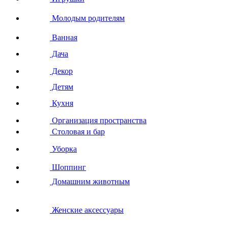
Молодым родителям
Ванная
Дача
Декор
Детям
Кухня
Организация пространства
Столовая и бар
Уборка
Шоппинг
Домашним животным
Женские аксессуары