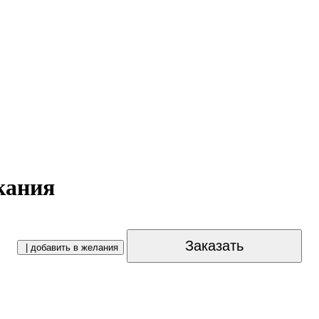
кания
Заказать
| добавить в желания