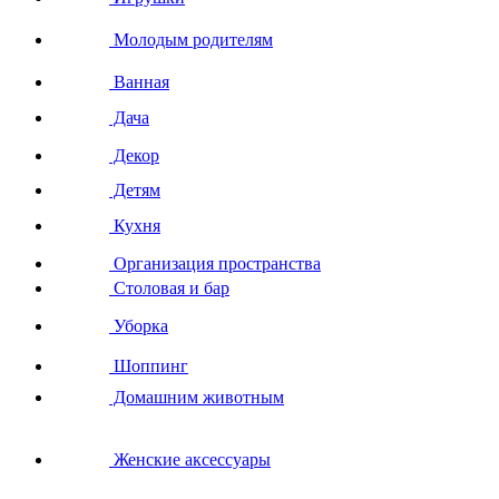
Молодым родителям
Ванная
Дача
Декор
Детям
Кухня
Организация пространства
Столовая и бар
Уборка
Шоппинг
Домашним животным
Женские аксессуары