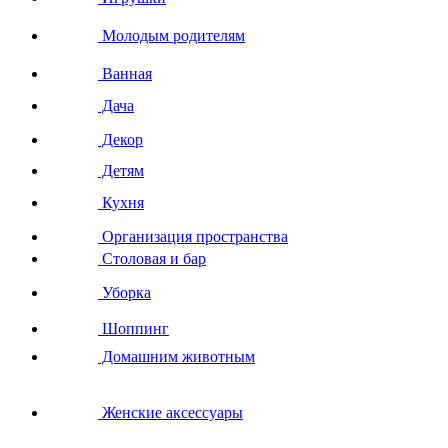
Молодым родителям
Ванная
Дача
Декор
Детям
Кухня
Организация пространства
Столовая и бар
Уборка
Шоппинг
Домашним животным
Женские аксессуары