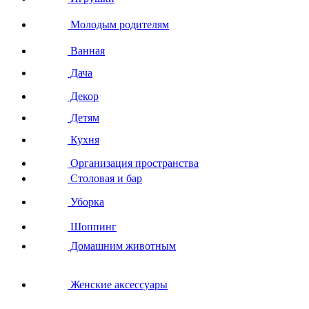
Молодым родителям
Ванная
Дача
Декор
Детям
Кухня
Организация пространства
Столовая и бар
Уборка
Шоппинг
Домашним животным
Женские аксессуары