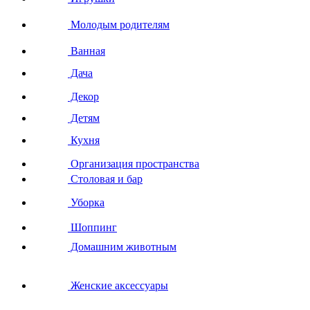
Молодым родителям
Ванная
Дача
Декор
Детям
Кухня
Организация пространства
Столовая и бар
Уборка
Шоппинг
Домашним животным
Женские аксессуары