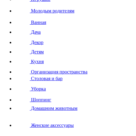
Молодым родителям
Ванная
Дача
Декор
Детям
Кухня
Организация пространства
Столовая и бар
Уборка
Шоппинг
Домашним животным
Женские аксессуары