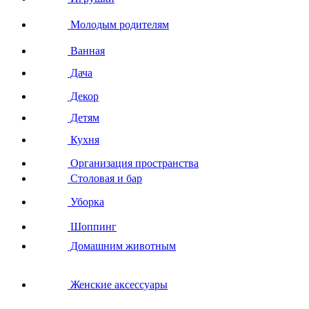
Молодым родителям
Ванная
Дача
Декор
Детям
Кухня
Организация пространства
Столовая и бар
Уборка
Шоппинг
Домашним животным
Женские аксессуары