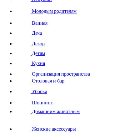
Молодым родителям
Ванная
Дача
Декор
Детям
Кухня
Организация пространства
Столовая и бар
Уборка
Шоппинг
Домашним животным
Женские аксессуары