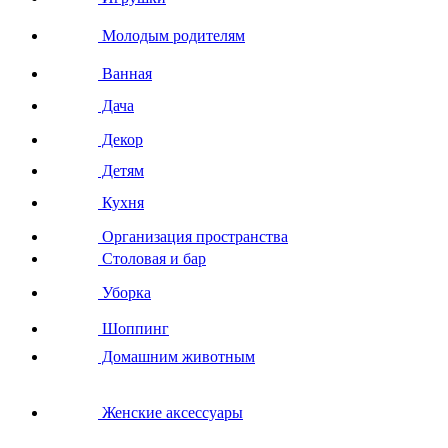
Молодым родителям
Ванная
Дача
Декор
Детям
Кухня
Организация пространства
Столовая и бар
Уборка
Шоппинг
Домашним животным
Женские аксессуары