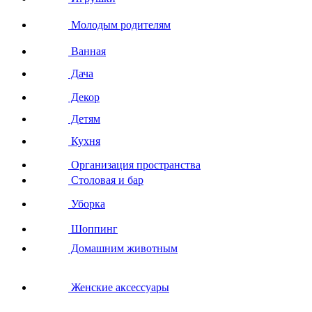
Молодым родителям
Ванная
Дача
Декор
Детям
Кухня
Организация пространства
Столовая и бар
Уборка
Шоппинг
Домашним животным
Женские аксессуары