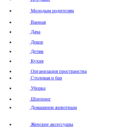
Молодым родителям
Ванная
Дача
Декор
Детям
Кухня
Организация пространства
Столовая и бар
Уборка
Шоппинг
Домашним животным
Женские аксессуары