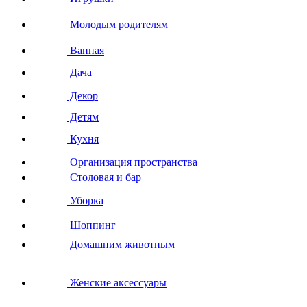
Молодым родителям
Ванная
Дача
Декор
Детям
Кухня
Организация пространства
Столовая и бар
Уборка
Шоппинг
Домашним животным
Женские аксессуары