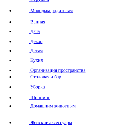
Молодым родителям
Ванная
Дача
Декор
Детям
Кухня
Организация пространства
Столовая и бар
Уборка
Шоппинг
Домашним животным
Женские аксессуары