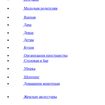
Молодым родителям
Ванная
Дача
Декор
Детям
Кухня
Организация пространства
Столовая и бар
Уборка
Шоппинг
Домашним животным
Женские аксессуары