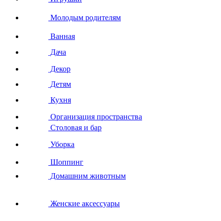
Молодым родителям
Ванная
Дача
Декор
Детям
Кухня
Организация пространства
Столовая и бар
Уборка
Шоппинг
Домашним животным
Женские аксессуары