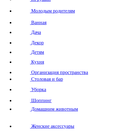
Молодым родителям
Ванная
Дача
Декор
Детям
Кухня
Организация пространства
Столовая и бар
Уборка
Шоппинг
Домашним животным
Женские аксессуары