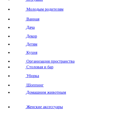
Молодым родителям
Ванная
Дача
Декор
Детям
Кухня
Организация пространства
Столовая и бар
Уборка
Шоппинг
Домашним животным
Женские аксессуары