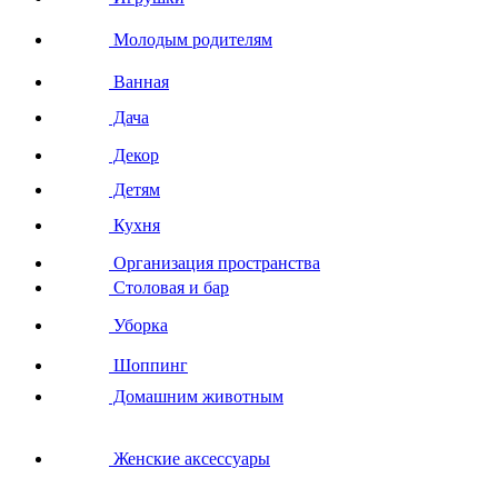
Молодым родителям
Ванная
Дача
Декор
Детям
Кухня
Организация пространства
Столовая и бар
Уборка
Шоппинг
Домашним животным
Женские аксессуары